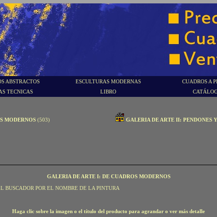
S ABSTRACTOS
ESCULTURAS MODERNAS
CUADROS A P
AS TECNICAS
LIBRO
CATÁLO
OS MODERNOS
(503)
GALERIA DE ARTE II: PENDONES 
GALERIA DE ARTE I: DE CUADROS MODERNOS
EL BUSCADOR POR EL NOMBRE DE LA PINTURA
Haga clic sobre la imagen o el título del producto para agrandar o ver más detalle