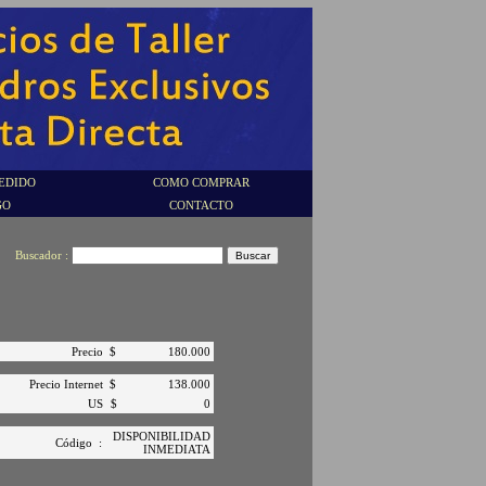
EDIDO
COMO COMPRAR
GO
CONTACTO
Buscador :
Precio
$
180.000
Precio Internet
$
138.000
US
$
0
DISPONIBILIDAD
Código
:
INMEDIATA