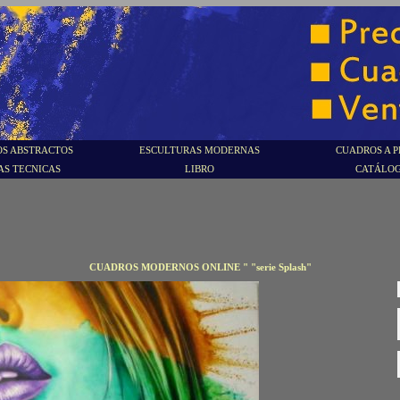
S ABSTRACTOS
ESCULTURAS MODERNAS
CUADROS A P
AS TECNICAS
LIBRO
CATÁLO
CUADROS MODERNOS ONLINE " "serie Splash"