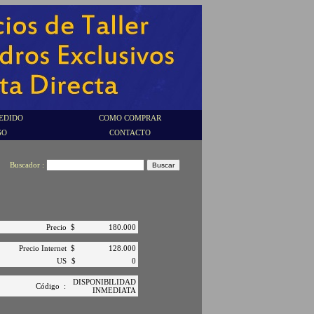
EDIDO
COMO COMPRAR
GO
CONTACTO
Buscador :
Precio
$
180.000
Precio Internet
$
128.000
US
$
0
DISPONIBILIDAD
Código
:
INMEDIATA