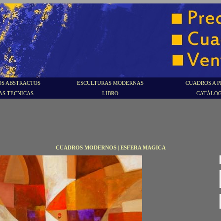
S ABSTRACTOS
ESCULTURAS MODERNAS
CUADROS A P
AS TECNICAS
LIBRO
CATÁLO
CUADROS MODERNOS | ESFERA MAGICA