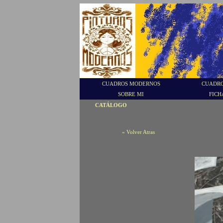
CUADROS MODERNOS
CUADRO
SOBRE MI
FICH
CATÁLOGO
« Volver Atras