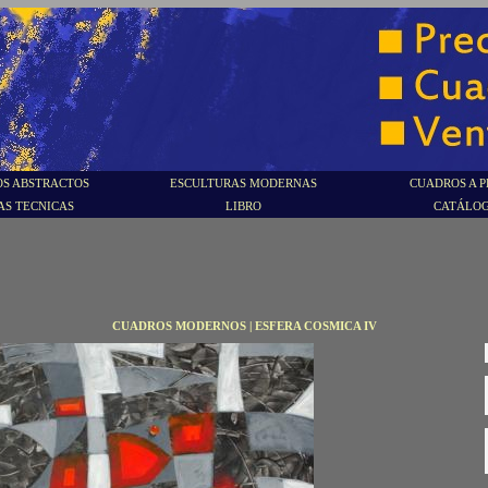
S ABSTRACTOS
ESCULTURAS MODERNAS
CUADROS A P
AS TECNICAS
LIBRO
CATÁLO
CUADROS MODERNOS | ESFERA COSMICA IV