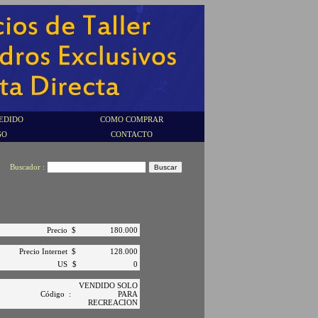
EDIDO
COMO COMPRAR
GO
CONTACTO
Buscador :
Precio
$
180.000
Precio Internet
$
128.000
US
$
0
VENDIDO SOLO
Código
:
PARA
RECREACION