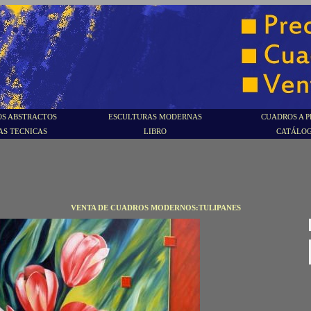
S ABSTRACTOS
ESCULTURAS MODERNAS
CUADROS A P
AS TECNICAS
LIBRO
CATÁLO
VENTA DE CUADROS MODERNOS:TULIPANES