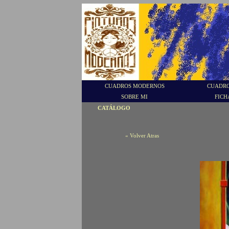
CUADROS MODERNOS
CUADRO
SOBRE MI
FICH
CATÁLOGO
« Volver Atras