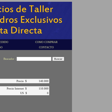
EDIDO
COMO COMPRAR
GO
CONTACTO
Buscador :
Precio
$
140.000
Precio Internet
$
110.000
US
$
0